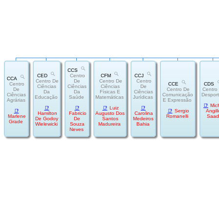
CCS
CED
Centro
CFM
CCJ
CCA
Centro De
De
Centro De
Centro
Centro
CCE
CDS
Ciências
Ciências
Ciências
De
De
Centro De
Centro
Da
Da
Físicas E
Ciências
Ciências
Comunicação
Despor
Educação
Saúde
Matemáticas
Jurídicas
Agrárias
E Expressão
📑
Mic
📑
📑
📑
Luiz
📑
📑
📑
Sergio
Angill
Hamilton
Fabricio
Augusto Dos
Carolina
Marlene
Romanelli
Saad
De Godoy
De
Santos
Medeiros
Grade
Wielewicki
Souza
Madureira
Bahia
Neves